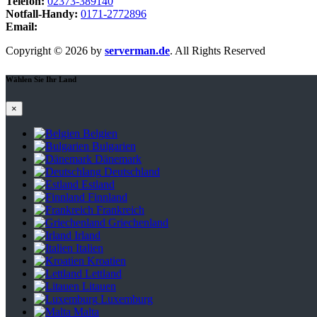
Telefon:
02373-389140
Notfall-Handy:
0171-2772896
Email:
webmaster@serverman.de
Copyright © 2026 by
serverman.de
. All Rights Reserved
Wählen Sie Ihr Land
×
Belgien
Bulgarien
Dänemark
Deutschland
Estland
Finnland
Frankreich
Griechenland
Irland
Italien
Kroatien
Lettland
Litauen
Luxemburg
Malta